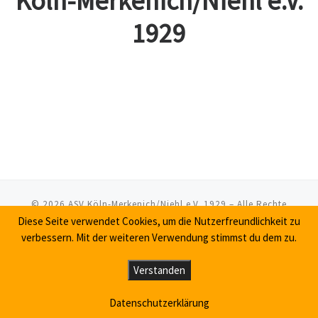
Köln-Merkenich/Niehl
e.V.
1929
© 2026
ASV Köln-Merkenich/Niehl e.V. 1929
– Alle Rechte
vorbehalten
Diese Seite verwendet Cookies, um die Nutzerfreundlichkeit zu
verbessern. Mit der weiteren Verwendung stimmst du dem zu.
Powered by
WP
– Entworfen mit dem
Customizr-Theme
Verstanden
Datenschutzerklärung